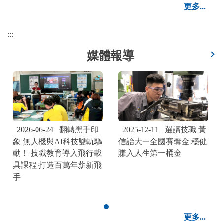
更多...
:::
媒體報導
2025-12-11
選讀技職 黃
2026-06-24
翻轉黑手印
線
信詒大一全國賽奪金 穩健
象 無人機與AI科技雙軌驅
賺入人生第一桶金
動！ 技職教育導入飛行載
具課程 打造百萬年薪新飛
手
更多...