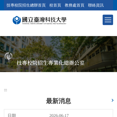
跳
技專校院招生總辦首頁
校首頁
教務處首頁
聯絡資訊
到
主
要
內
容
區
塊
技專校院招生專業化總辦公室
:::
最新消息
2026-06-17