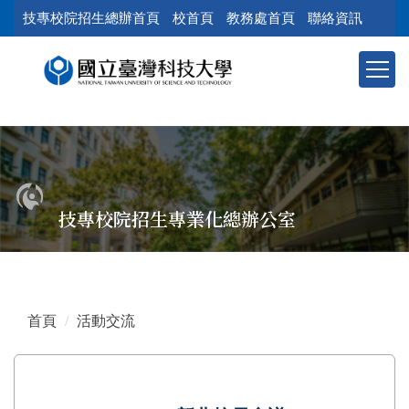
跳
技專校院招生總辦首頁
校首頁
教務處首頁
聯絡資訊
到
主
要
內
容
區
塊
技專校院招生專業化總辦公室
首頁
活動交流