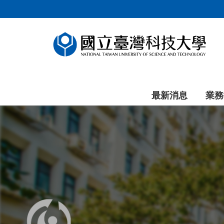
跳
到
主
要
內
容
區
塊
最新消息
業務