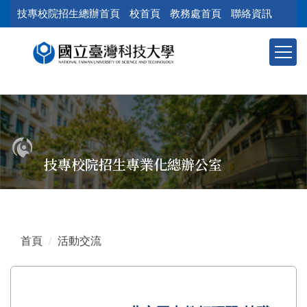
跳
技專校院招生總辦首頁
校首頁
教務處首頁
聯絡資訊
到
主
要
內
容
區
塊
技專校院招生專業化總辦公室
首頁
活動交流