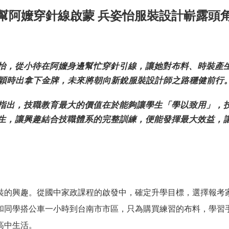
幫阿嬤穿針線啟蒙 兵姿怡服裝設計嶄露頭
怡，從小待在阿嬤身邊幫忙穿針引線，讓她對布料、時裝產
脫穎時出拿下金牌，未來將朝向新銳服裝設計師之路穩健前行
指出，技職教育最大的價值在於能夠讓學生「學以致用」，
生，讓興趣結合技職體系的完整訓練，便能發揮最大效益，
裝的興趣。從國中家政課程的啟發中，確定升學目標，選擇報考
和同學搭公車一小時到台南市市區，只為購買練習的布料，學習
高中生活。