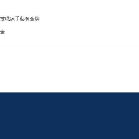
讀技職練手藝奪金牌
奪金