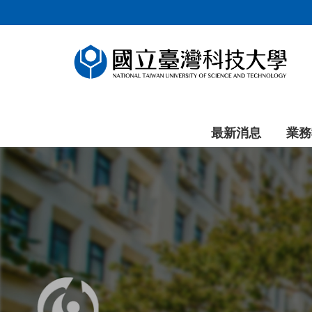
跳
到
主
要
內
容
區
塊
最新消息
業務