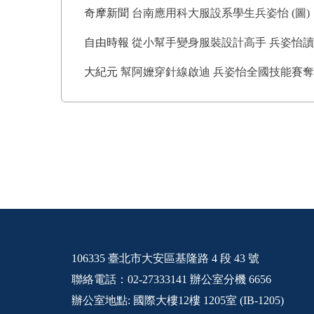
奇摩新聞
台南應用科大服設系學生兵姿怡 (圖)
自由時報
從小幫手變身服裝設計高手 兵姿怡
大紀元
幫阿嬤穿針線啟迪 兵姿怡全國技能賽
106335 臺北市大安區基隆路 4 段 43 號
聯絡電話：02-27333141 辦公室分機 6656
辦公室地點: 國際大樓12樓 1205室 (IB-1205)