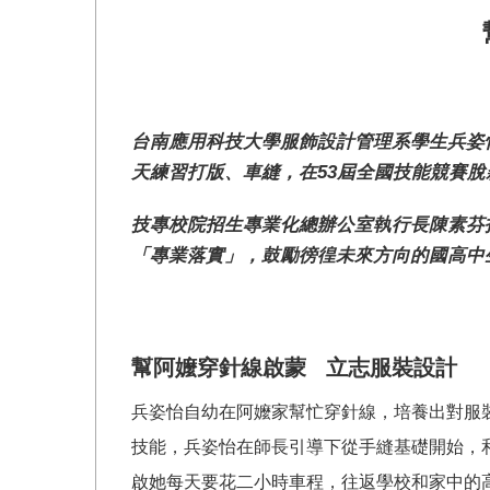
台南應用科技大學服飾設計管理系學生兵姿
天練習打版、車縫，在53屆全國技能競賽
技專校院招生專業化總辦公室執行長陳素芬
「專業落實」，鼓勵徬徨未來方向的國高中
幫阿嬤穿針線啟蒙 立志服裝設計
兵姿怡自幼在阿嬤家幫忙穿針線，培養出對服
技能，兵姿怡在師長引導下從手縫基礎開始，
啟她每天要花二小時車程，往返學校和家中的