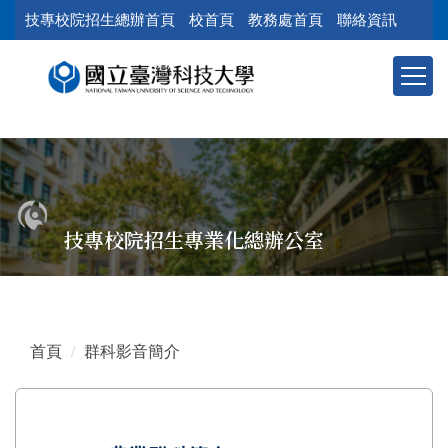
跳
技專校院招生總辦首頁
校首頁
教務處首頁
聯絡資訊
到
主
要
內
容
區
塊
技專校院招生專業化總辦公室
首頁
群科影音簡介