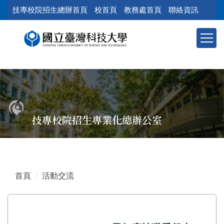
跳
技專校院招生總辦首頁
校首頁
教務處首頁
聯絡資訊
到
主
要
內
容
區
塊
技專校院招生專業化總辦公室
首頁
活動交流