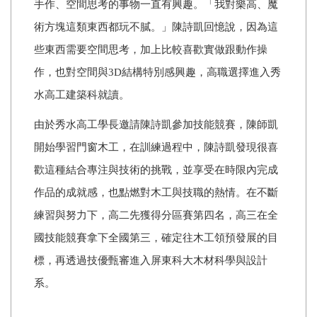
手作、空間思考的事物一直有興趣。「我對樂高、魔
術方塊這類東西都玩不膩。」陳詩凱回憶說，因為這
些東西需要空間思考，加上比較喜歡實做跟動作操
作，也對空間與3D結構特別感興趣，高職選擇進入秀
水高工建築科就讀。
由於秀水高工學長邀請陳詩凱參加技能競賽，陳師凱
開始學習門窗木工，在訓練過程中，陳詩凱發現很喜
歡這種結合專注與技術的挑戰，並享受在時限內完成
作品的成就感，也點燃對木工與技職的熱情。在不斷
練習與努力下，高二先獲得分區賽第四名，高三在全
國技能競賽拿下全國第三，確定往木工領預發展的目
標，再透過技優甄審進入屏東科大木材科學與設計
系。