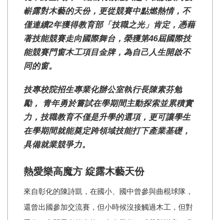
嶄露對木藝的天份，更從競賽中點燃熱情，不
僅連續2年獲得教育部「技職之光」
肯定，
憑藉
著技能競賽走向國際舞台，
榮獲第46屆
國際技
能競賽
門窗木工項目金牌，
為自己人生開啟不
同的窗。
技專校院招生專業化辦公室執行長陳素芬勉
勵， 青年勇於嘗試在學期間主動探索並累積實
力，技職教育不僅是升學的選項，更可讓學生
在學期間就能奠定跨領域技能打下產業基礎，
具備就業競爭力。
熱愛樂高魔方 綻露木藝天份
來自彰化的陳詩凱，在國小、國中曾參與曲棍球隊，
還曾出國參加交流賽，但小時候沒接觸過木工，但對