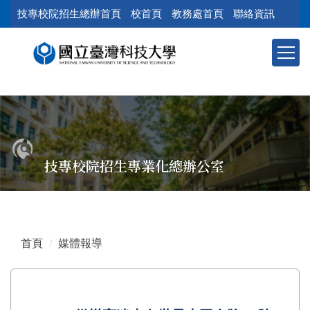
跳
技專校院招生總辦首頁
校首頁
教務處首頁
聯絡資訊
到
主
要
內
容
區
塊
技專校院招生專業化總辦公室
首頁
媒體報導