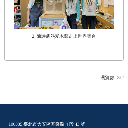
2. 陳詩凱熱愛木藝走上世界舞台
瀏覽數:
754
106335 臺北市大安區基隆路 4 段 43 號