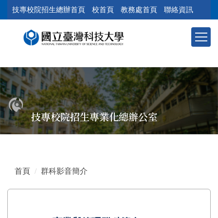
跳
技專校院招生總辦首頁
校首頁
教務處首頁
聯絡資訊
到
主
要
內
容
區
塊
技專校院招生專業化總辦公室
首頁
群科影音簡介