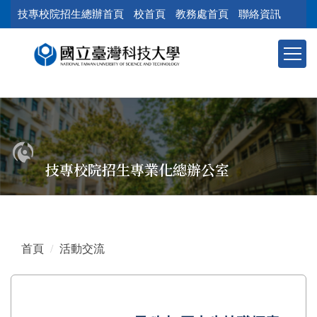
跳
技專校院招生總辦首頁
校首頁
教務處首頁
聯絡資訊
到
主
要
內
容
區
塊
技專校院招生專業化總辦公室
首頁
活動交流