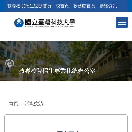
跳
技專校院招生總辦首頁
校首頁
教務處首頁
聯絡資訊
到
主
要
內
容
區
塊
技專校院招生專業化總辦公室
首頁
活動交流