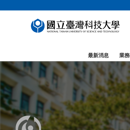
跳
到
主
要
內
容
區
塊
最新消息
業務