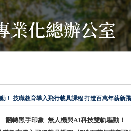
專業化總辦公室
驅動！ 技職教育導入飛行載具課程 打造百萬年薪新
翻轉黑手印象 無人機與AI科技雙軌驅動！