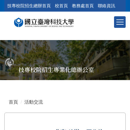
跳
技專校院招生總辦首頁
校首頁
教務處首頁
聯絡資訊
到
主
要
內
容
區
塊
技專校院招生專業化總辦公室
首頁
活動交流