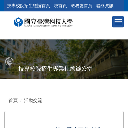
跳
技專校院招生總辦首頁
校首頁
教務處首頁
聯絡資訊
到
主
要
內
容
區
塊
技專校院招生專業化總辦公室
首頁
活動交流