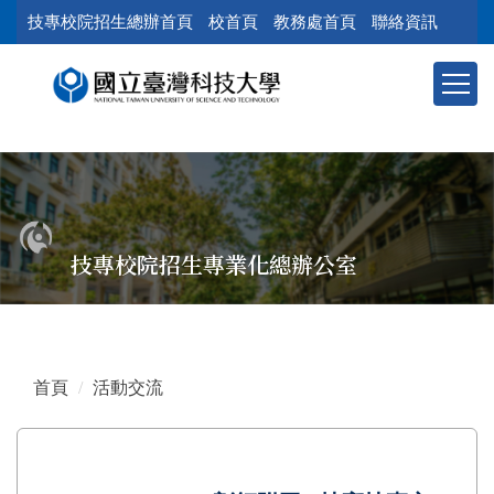
跳
技專校院招生總辦首頁
校首頁
教務處首頁
聯絡資訊
到
主
要
內
容
區
塊
技專校院招生專業化總辦公室
首頁
活動交流