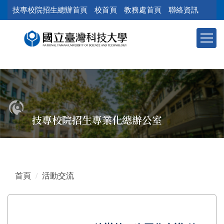
跳
技專校院招生總辦首頁
校首頁
教務處首頁
聯絡資訊
到
主
要
內
容
區
塊
技專校院招生專業化總辦公室
首頁
活動交流