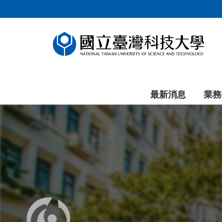
跳
到
主
要
內
容
區
塊
最新消息
業務