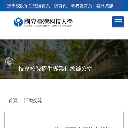
跳
技專校院招生總辦首頁
校首頁
教務處首頁
聯絡資訊
到
主
要
內
容
區
塊
技專校院招生專業化總辦公室
首頁
活動交流