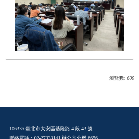
瀏覽數:
609
106335 臺北市大安區基隆路 4 段 43 號
聯絡電話：02-27333141 辦公室分機 6656