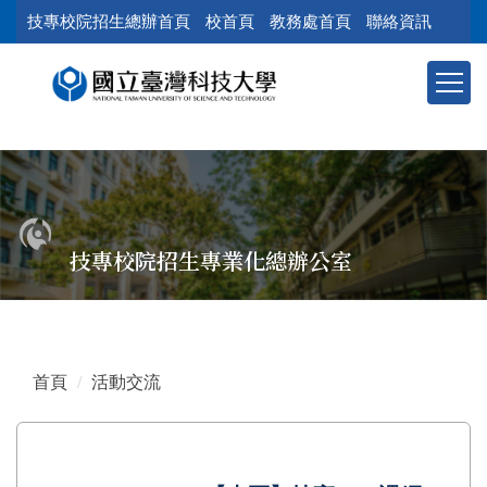
跳
技專校院招生總辦首頁
校首頁
教務處首頁
聯絡資訊
到
主
要
內
容
區
塊
技專校院招生專業化總辦公室
首頁
活動交流