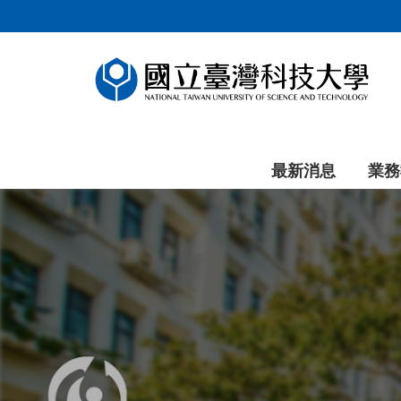
跳
到
主
要
內
容
區
塊
最新消息
業務