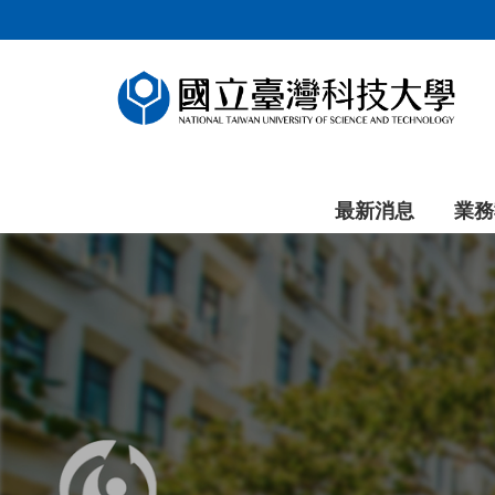
跳
到
主
要
內
容
區
塊
最新消息
業務