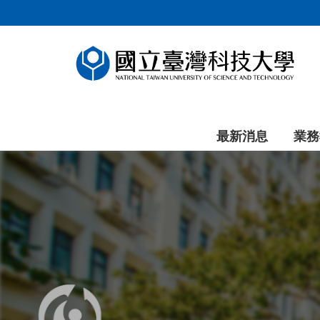
跳
到
主
要
內
容
區
塊
最新消息
業務