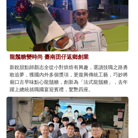
龍鬚糖變時尚 臺南囝仔返鄉創業
新銳甜點師顏志全從小對烘焙有興趣，選讀技職之路勇
敢追夢，獲國內外多個獎項，更復興傳統工藝，巧妙將
廟口古早味點心龍鬚糖，創新為「法式龍鬚糖」，去年
躍上總統就職國宴迎賓禮，驚艷四座。