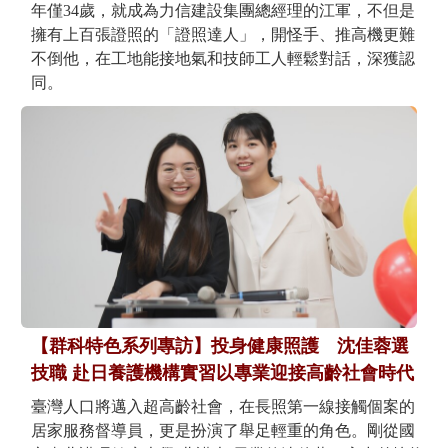
年僅34歲，就成為力信建設集團總經理的江軍，不但是
擁有上百張證照的「證照達人」，開怪手、推高機更難
不倒他，在工地能接地氣和技師工人輕鬆對話，深獲認
同。
【群科特色系列專訪】投身健康照護 沈佳蓉選
技職 赴日養護機構實習以專業迎接高齡社會時代
臺灣人口將邁入超高齡社會，在長照第一線接觸個案的
居家服務督導員，更是扮演了舉足輕重的角色。剛從國