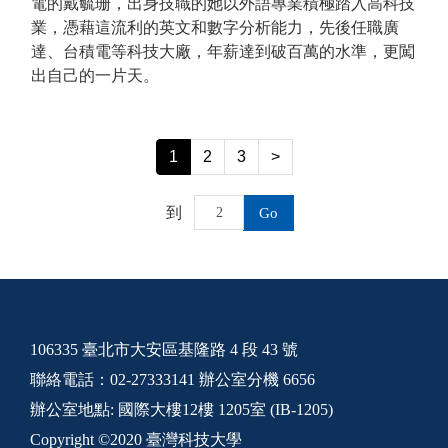
電的戴毓珊，出身技職的她以外語專業積極踏入高科技
業，憑藉這流利的英文和數字分析能力，先後任職廣
達、台積電等科技大廠，年薪達到破百萬的水準，更闖
出自己的一片天。
1
2
3
>
到
Go
106335 臺北市大安區基隆路 4 段 43 號
聯絡電話：02-27333141 辦公室分機 6656
辦公室地點: 國際大樓12樓 1205室 (IB-1205)
Copyright ©2020 臺灣科技大學