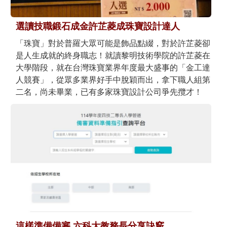
選讀技職鍛石成金許芷菱成珠寶設計達人
「珠寶」對於普羅大眾可能是飾品點綴，對於許芷菱卻
是人生成就的終身職志！就讀黎明技術學院的許芷菱在
大學階段，就在台灣珠寶業界年度最大盛事的「金工達
人競賽」，從眾多業界好手中脫穎而出，拿下職人組第
二名，尚未畢業，已有多家珠寶設計公司爭先攬才！
這樣準備備審 六科大教務長分享訣竅