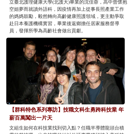
立臺北護理健康大學(北護大)畢業的沈佳蓉，高中曾懷抱
空姐夢而就讀外語科，因疫情再加上從事長照產業工作
的媽媽鼓勵，毅然轉向高齡健康照護領域，更主動爭取
赴日本養護機構實習，畢業後返鄉擔任居家服務督導
員，發揮所學為高齡社會做出貢獻。
【群科特色系列專訪】技職文科生勇跨科技業 年
薪百萬闖出一片天
文組生如何在科技業找到切入點？任職半導體龍頭台積