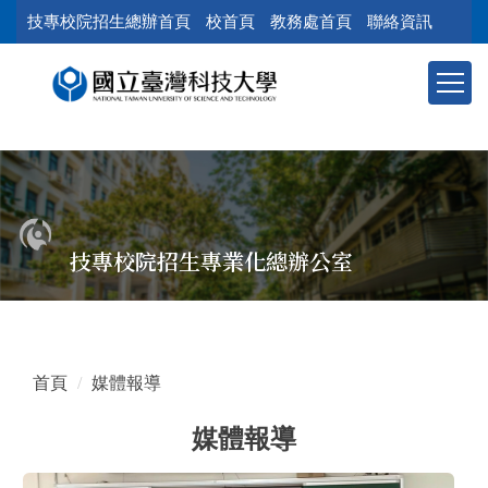
跳
技專校院招生總辦首頁
校首頁
教務處首頁
聯絡資訊
到
主
要
內
容
區
塊
技專校院招生專業化總辦公室
首頁
媒體報導
媒體報導