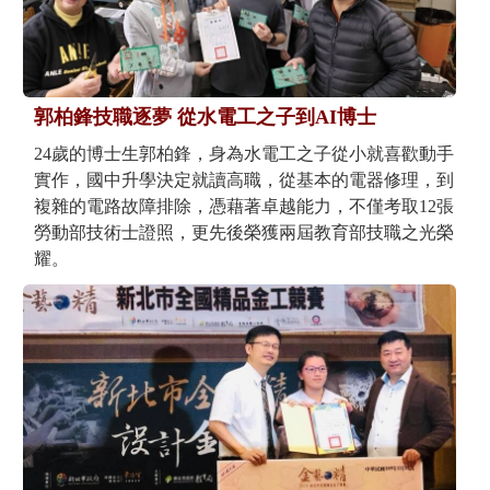
郭柏鋒技職逐夢 從水電工之子到AI博士
24歲的博士生郭柏鋒，身為水電工之子從小就喜歡動手
實作，國中升學決定就讀高職，從基本的電器修理，到
複雜的電路故障排除，憑藉著卓越能力，不僅考取12張
勞動部技術士證照，更先後榮獲兩屆教育部技職之光榮
耀。