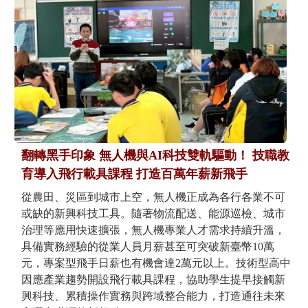
翻轉黑手印象 無人機與AI科技雙軌驅動！ 技職教
育導入飛行載具課程 打造百萬年薪新飛手
從農田、災區到城市上空，無人機正成為各行各業不可
或缺的新興科技工具。隨著物流配送、能源巡檢、城市
治理等應用快速擴張，無人機專業人才需求持續升溫，
具備實務經驗的從業人員月薪甚至可突破新臺幣10萬
元，專案型飛手日薪也有機會達2萬元以上。技術型高中
因應產業趨勢開設飛行載具課程，協助學生提早接觸新
興科技、累積操作實務與跨域整合能力，打造通往未來