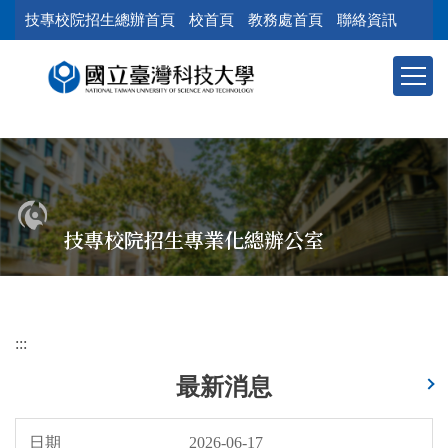
跳
技專校院招生總辦首頁
校首頁
教務處首頁
聯絡資訊
到
主
要
內
容
區
塊
技專校院招生專業化總辦公室
:::
最新消息
2026-06-17