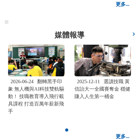
更多...
:::
媒體報導
2025-12-11
選讀技職 黃
2026-06-24
翻轉黑手印
線
信詒大一全國賽奪金 穩健
象 無人機與AI科技雙軌驅
賺入人生第一桶金
動！ 技職教育導入飛行載
具課程 打造百萬年薪新飛
手
更多...