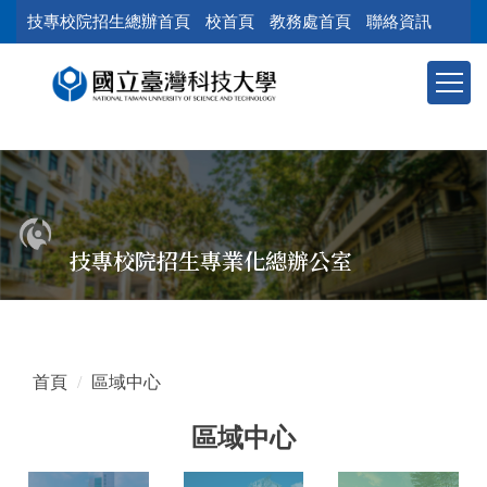
跳
技專校院招生總辦首頁
校首頁
教務處首頁
聯絡資訊
到
主
要
內
容
區
塊
技專校院招生專業化總辦公室
首頁
區域中心
區域中心