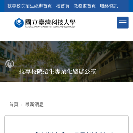
跳
技專校院招生總辦首頁
校首頁
教務處首頁
聯絡資訊
到
主
要
內
容
區
塊
技專校院招生專業化總辦公室
首頁
最新消息