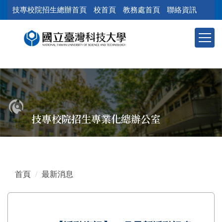
跳
技專校院招生總辦首頁
校首頁
教務處首頁
聯絡資訊
到
主
要
內
容
區
塊
技專校院招生專業化總辦公室
首頁
最新消息