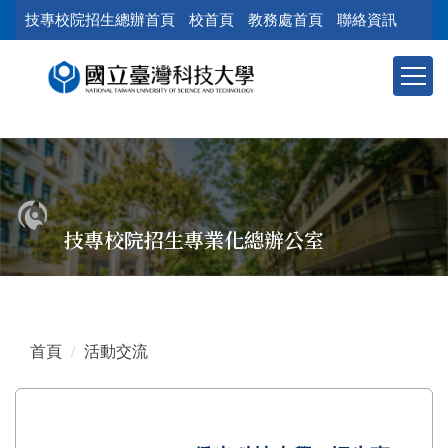
跳
技專校院招生總辦首頁
校首頁
教務處首頁
聯絡資訊
到
主
要
內
容
區
塊
技專校院招生專業化總辦公室
首頁
活動交流