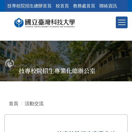
跳
技專校院招生總辦首頁
校首頁
教務處首頁
聯絡資訊
到
主
要
內
容
區
塊
技專校院招生專業化總辦公室
首頁
活動交流