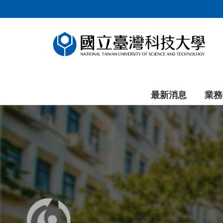
跳
到
主
要
內
容
區
塊
最新消息
業務