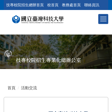
跳
技專校院招生總辦首頁
校首頁
教務處首頁
聯絡資訊
到
主
要
內
容
區
塊
技專校院招生專業化總辦公室
首頁
活動交流