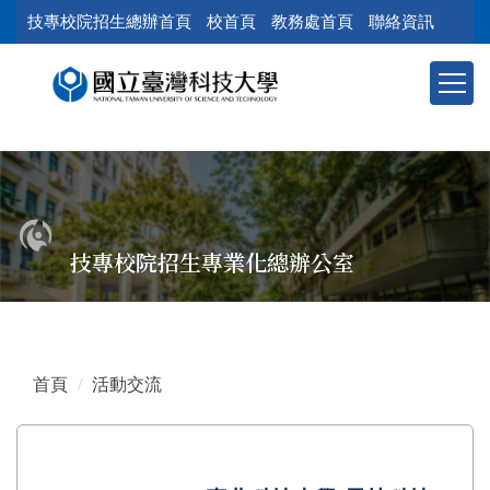
跳
技專校院招生總辦首頁
校首頁
教務處首頁
聯絡資訊
到
主
要
內
容
區
塊
技專校院招生專業化總辦公室
首頁
活動交流