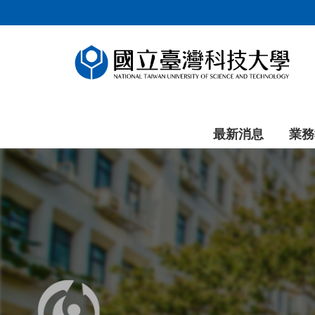
跳
到
主
要
內
容
區
塊
最新消息
業務