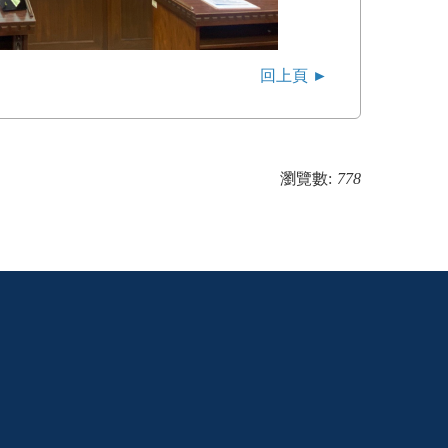
回上頁 ►
瀏覽數:
778