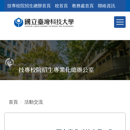
跳
技專校院招生總辦首頁
校首頁
教務處首頁
聯絡資訊
到
主
要
內
容
區
塊
技專校院招生專業化總辦公室
首頁
活動交流